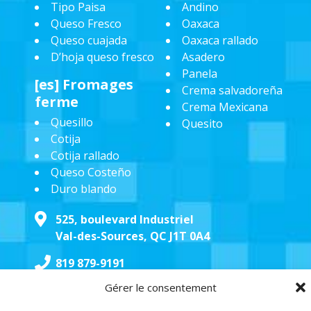
Tipo Paisa
Andino
Queso Fresco
Oaxaca
Queso cuajada
Oaxaca rallado
D’hoja queso fresco
Asadero
Panela
[es] Fromages
Crema salvadoreña
ferme
Crema Mexicana
Quesillo
Quesito
Cotija
Cotija rallado
Queso Costeño
Duro blando
525, boulevard Industriel
Val-des-Sources, QC J1T 0A4
819 879-9191
Gérer le consentement
fromageslatino@gmail.com