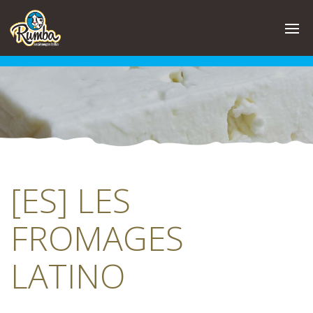
Skip
to
content
[ES] LES
FROMAGES
LATINO