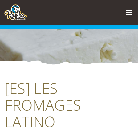
Skip
to
content
[ES] LES
FROMAGES
LATINO