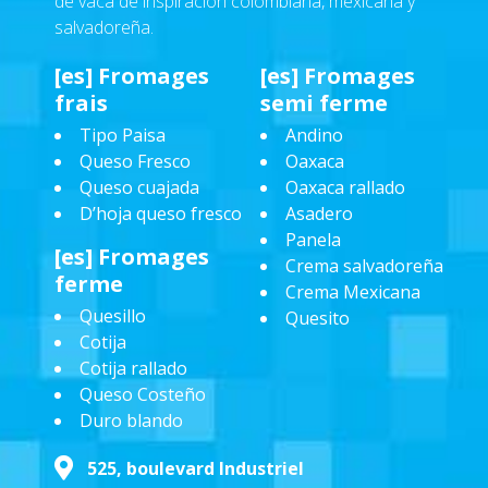
de vaca de inspiración colombiana, mexicana y
salvadoreña.
[es] Fromages
[es] Fromages
frais
semi ferme
Tipo Paisa
Andino
Queso Fresco
Oaxaca
Queso cuajada
Oaxaca rallado
D’hoja queso fresco
Asadero
Panela
[es] Fromages
Crema salvadoreña
ferme
Crema Mexicana
Quesillo
Quesito
Cotija
Cotija rallado
Queso Costeño
Duro blando
525, boulevard Industriel