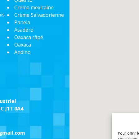
Quesito
Créma mexicaine
is
Crème Salvadorienne
Panela
Asadero
Oaxaca râpé
Oaxaca
Andino
ustriel
QC J1T 0A4
gmail.com
Pour offrir 
cookies pou