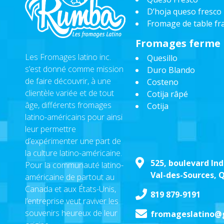
D’hoja queso fresco
Fromage de table fra
Fromages ferme
Les Fromages latino inc.
Quesillo
s’est donné comme mission
Duro Blando
de faire découvrir, à une
Costeno
clientèle variée et de tout
Cotija râpé
âge, différents fromages
Cotija
latino-américains pour ainsi
leur permettre
d’expérimenter une part de
la culture latino-américaine.
525, boulevard Ind
Pour la communauté latino-
Val-des-Sources, 
américaine de partout au
Canada et aux États-Unis,
819 879-9191
l’entreprise veut raviver les
souvenirs heureux de leur
fromageslatino@