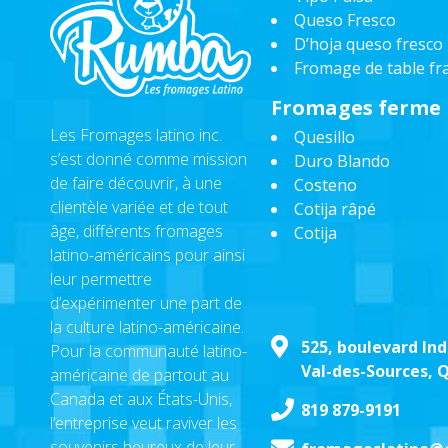
Queso Fresco
D’hoja queso fresco
Fromage de table fra
Fromages ferme
Les Fromages latino inc.
Quesillo
s’est donné comme mission
Duro Blando
de faire découvrir, à une
Costeno
clientèle variée et de tout
Cotija râpé
âge, différents fromages
Cotija
latino-américains pour ainsi
leur permettre
d’expérimenter une part de
la culture latino-américaine.
525, boulevard Ind
Pour la communauté latino-
Val-des-Sources, 
américaine de partout au
Canada et aux États-Unis,
819 879-9191
l’entreprise veut raviver les
souvenirs heureux de leur