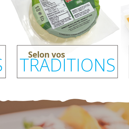
Selon vos
S
TRADITIONS