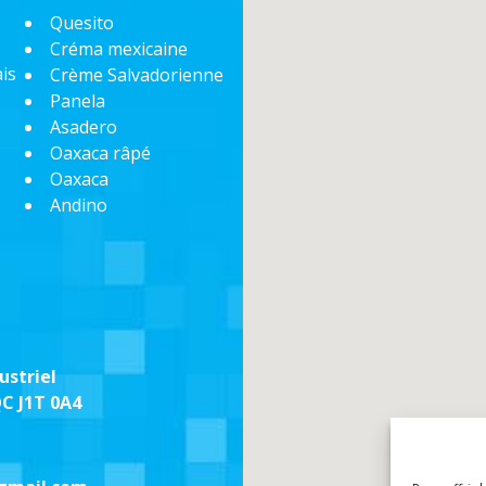
Quesito
Créma mexicaine
is
Crème Salvadorienne
Panela
Asadero
Oaxaca râpé
Oaxaca
Andino
ustriel
QC J1T 0A4