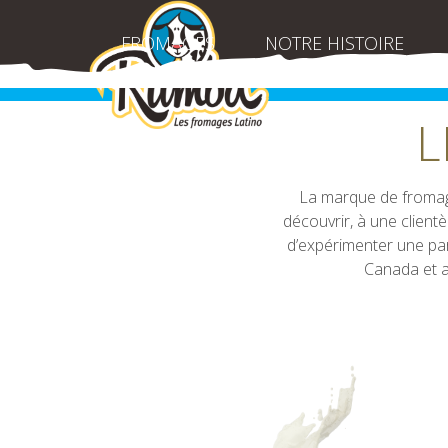
Skip
to
FROMAGES
NOTRE HISTOIRE
content
L
La marque de froma
découvrir, à une client
d’expérimenter une par
Canada et au