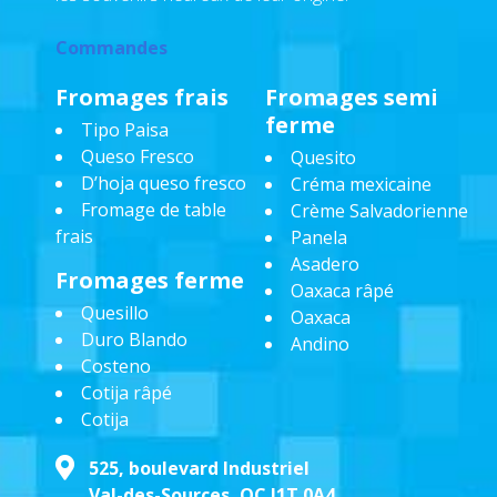
Commandes
Fromages frais
Fromages semi
ferme
Tipo Paisa
Queso Fresco
Quesito
D’hoja queso fresco
Créma mexicaine
Fromage de table
Crème Salvadorienne
frais
Panela
Asadero
Fromages ferme
Oaxaca râpé
Quesillo
Oaxaca
Duro Blando
Andino
Costeno
Cotija râpé
Cotija
525, boulevard Industriel
Val-des-Sources, QC J1T 0A4